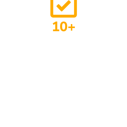
10+
Jahre
Leidenschaft Erfahrung, die verbindet
70+